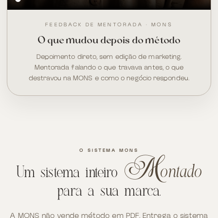
FEEDBACK DE MENTORADA · MONS
O que mudou depois do método
Depoimento direto, sem edição de marketing.
Mentorada falando o que travava antes, o que
destravou na MONS e como o negócio respondeu.
O SISTEMA MONS
ontado
m
Um sistema inteiro
para a sua marca.
A MONS não vende método em PDF. Entrega o sistema