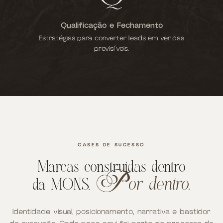
Qualificação e Fechamento
Estratégias para converter leads em vendas
previsíveis.
CASES DE SUCESSO
Marcas construídas dentro
or dentro.
p
da MONS,
Identidade visual, posicionamento, narrativa e bastidor