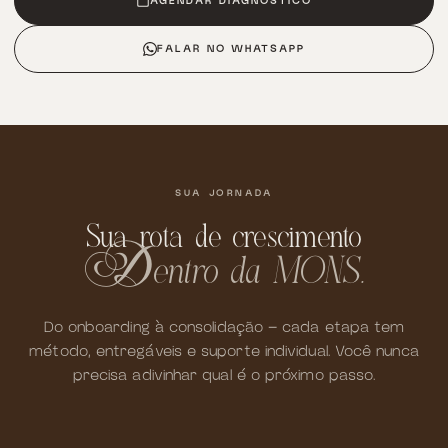
AGENDAR DIAGNÓSTICO
FALAR NO WHATSAPP
SUA JORNADA
Sua rota de crescimento
entro da MONS.
d
Do onboarding à consolidação — cada etapa tem
método, entregáveis e suporte individual. Você nunca
precisa adivinhar qual é o próximo passo.