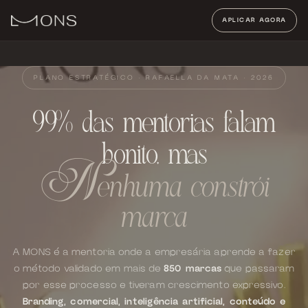
APLICAR AGORA
PLANO ESTRATÉGICO · RAFAELLA DA MATA · 2026
99% das mentorias falam
bonito, mas
enhuma constrói
N
marca
A MONS é a mentoria onde a empresária aprende a fazer
o método validado em mais de
850 marcas
que passaram
por esse processo e tiveram crescimento expressivo.
Branding, comercial, inteligência artificial, conteúdo e